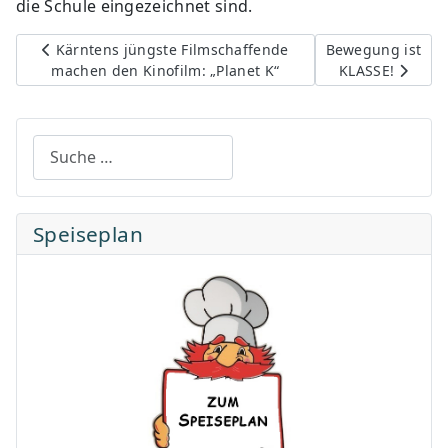
die Schule eingezeichnet sind.
Vorheriger Beitrag: Kärntens jüngste Filmschaffende mac
Nächster Beitrag
Kärntens jüngste Filmschaffende
Bewegung ist
machen den Kinofilm: „Planet K“
KLASSE!
Suchen
Speiseplan